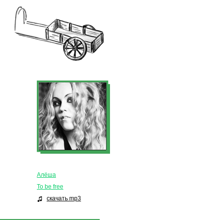
Алёша
To be free
скачать mp3