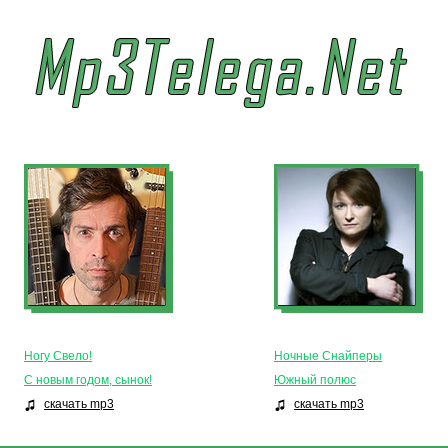
Ногу Свело!
Ночные Снайперы
С новым годом, сынок!
Южный полюс
скачать mp3
скачать mp3