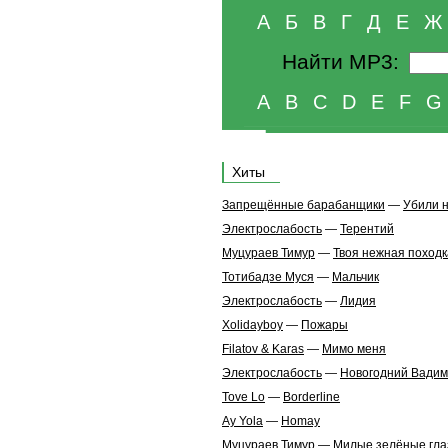
А
Б
В
Г
Д
Е
Ж
Найти MP3:
A
B
C
D
E
F
G
Хиты
Запрещённые барабанщики
—
Убили 
Электрослабость
—
Терентий
Муцураев Тимур
—
Твоя нежная походк
Тотибадзе Муся
—
Мальчик
Электрослабость
—
Лидия
Xolidayboy
—
Пожары
Filatov & Karas
—
Мимо меня
Электрослабость
—
Новогодний Вадим
Tove Lo
—
Borderline
Ay Yola
—
Homay
Муцураев Тимур
—
Милые зелёные гла