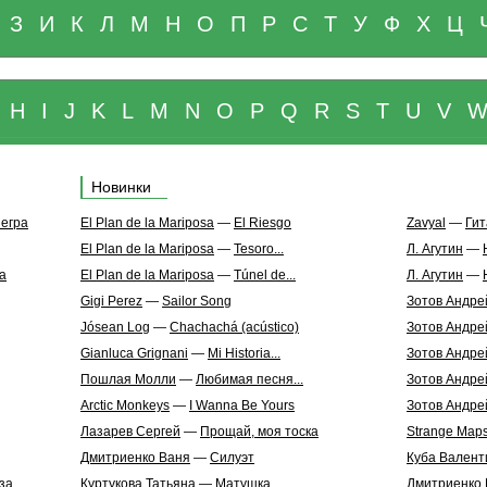
З
И
К
Л
М
Н
О
П
Р
С
Т
У
Ф
Х
Ц
H
I
J
K
L
M
N
O
P
Q
R
S
T
U
V
Новинки
негра
El Plan de la Mariposa
—
El Riesgo
Zavyal
—
Гит
El Plan de la Mariposa
—
Tesoro...
Л. Агутин
—
а
El Plan de la Mariposa
—
Túnel de...
Л. Агутин
—
Gigi Perez
—
Sailor Song
Зотов Андре
Jósean Log
—
Chachachá (acústico)
Зотов Андре
Gianluca Grignani
—
Mi Historia...
Зотов Андре
Пошлая Молли
—
Любимая песня...
Зотов Андре
Arctic Monkeys
—
I Wanna Be Yours
Зотов Андре
Лазарев Сергей
—
Прощай, моя тоска
Strange Maps
Дмитриенко Ваня
—
Силуэт
Куба Валент
за
Куртукова Татьяна
—
Матушка
Дмитриенко