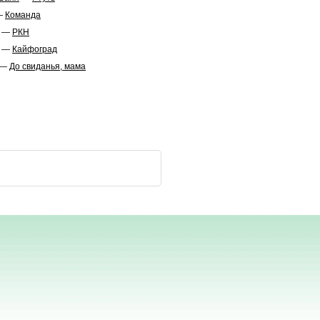
—
Команда
—
РКН
—
Кайфоград
—
До свиданья, мама