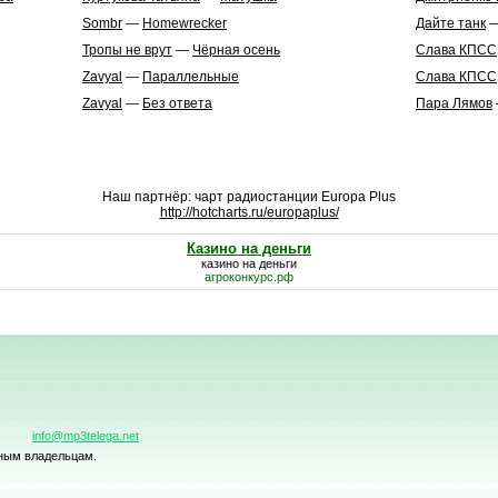
Sombr
—
Homewrecker
Дайте танк
Тропы не врут
—
Чёрная осень
Слава КПСС
Zavyal
—
Параллельные
Слава КПСС
Zavyal
—
Без ответа
Пара Лямов
Наш партнёр: чарт радиостанции Europa Plus
http://hotcharts.ru/europaplus/
Казино на деньги
казино на деньги
агроконкурс.рф
info@mp3telega.net
нным владельцам.