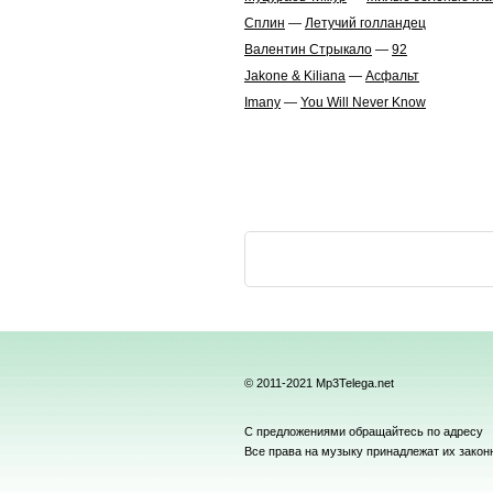
Сплин
—
Летучий голландец
Валентин Стрыкало
—
92
Jakone & Kiliana
—
Асфальт
Imany
—
You Will Never Know
© 2011-2021 Mp3Telega.net
С предложениями обращайтесь по адресу
Все права на музыку принадлежат их зако