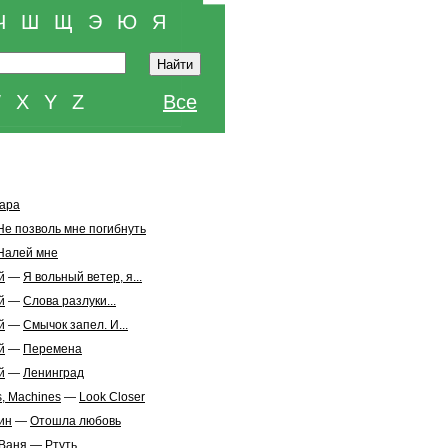
Ч
Ш
Щ
Э
Ю
Я
W
X
Y
Z
Все
ара
Не позволь мне погибнуть
Налей мне
й
—
Я вольный ветер, я...
й
—
Слова разлуки...
й
—
Смычок запел. И...
й
—
Перемена
й
—
Ленинград
, Machines
—
Look Closer
ин
—
Отошла любовь
 Ваня
—
Ртуть