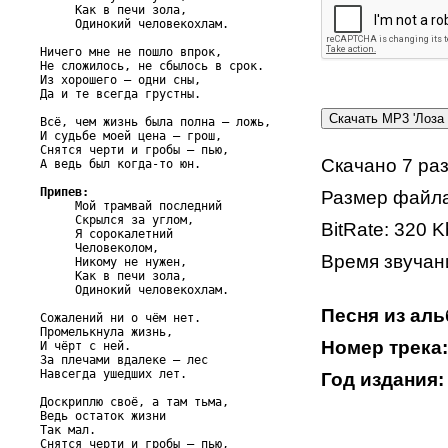
     Как в печи зола,

     Одинокий человекохлам.

Ничего мне не пошло впрок,

Не сложилось, не сбылось в срок.

Из хорошего – одни сны,

Да и те всегда грустны.

Всё, чем жизнь была полна – ложь,

И судьбе моей цена – грош,

Снятся черти и гробы – пью,

Скачано 7 ра
А ведь был когда-то юн.

Припев:
Размер файла

     Мой трамвай последний

     Скрылся за углом,

BitRate: 320 K
     Я сорокалетний

     Человеколом,

Время звучани
     Никому не нужен,

     Как в печи зола,

     Одинокий человекохлам.

Песня из ал
Сожалений ни о чём нет.

Промелькнула жизнь,

Номер трека:
И чёрт с ней.

За плечами вдалеке – лес

Навсегда ушедших лет.

Год издания:
Доскриплю своё, а там тьма,

Ведь остаток жизни

Так мал.

Снятся черти и гробы – пью,
