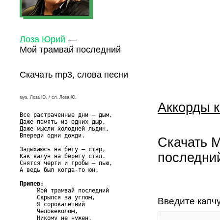
Лоза Юрий
—
Мой трамвай последний
Скачать mp3, слова песни
муз. Лоза Ю. / сл. Лоза Ю.
Аккорды к
Все растраченные дни – дым,

Даже память из одних дыр,

Даже мысли холодней льдин,

Впереди одни дожди.

Скачать 
Задыхаюсь на бегу – стар,

последни
Как валун на берегу стал.

Снятся черти и гробы – пью,

А ведь был когда-то юн.

Припев:

     Мой трамвай последний

     Скрылся за углом,

Введите капч
     Я сорокалетний

     Человеколом,

     Никому не нужен,
