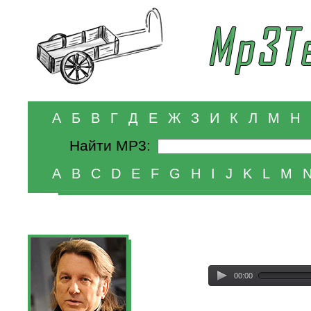
А
Б
В
Г
Д
Е
Ж
З
И
К
Л
М
Н
Найти MP3:
A
B
C
D
E
F
G
H
I
J
K
L
M
00:00