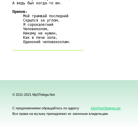
А ведь был когда-то юн.

Припев:

     Мой трамвай последний

     Скрылся за углом,

     Я сорокалетний

     Человеколом,

     Никому не нужен,

     Как в печи зола,

© 2011-2021 Mp3Telega.Net
С предложениями обращайтесь по адресу
info@mp3telega.net
Все права на музыку принадлежат их законным владельцам.