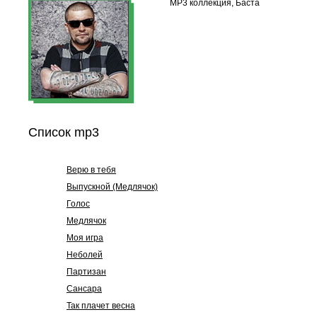
MP3 коллекция, Баста
Список mp3
Верю в тебя
Выпускной (Медлячок)
Голос
Медлячок
Моя игра
Неболей
Партизан
Сансара
Так плачет весна