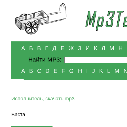
А
Б
В
Г
Д
Е
Ж
З
И
К
Л
М
Н
Найти MP3:
A
B
C
D
E
F
G
H
I
J
K
L
M
Исполнитель, скачать mp3
Баста