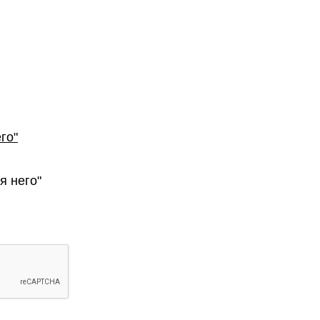
го"
я него"