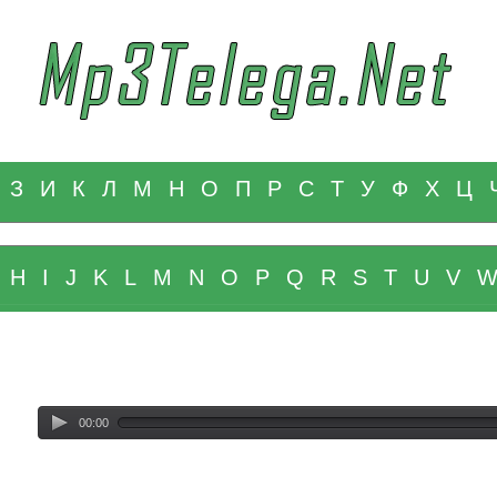
З
И
К
Л
М
Н
О
П
Р
С
Т
У
Ф
Х
Ц
H
I
J
K
L
M
N
O
P
Q
R
S
T
U
V
00:00