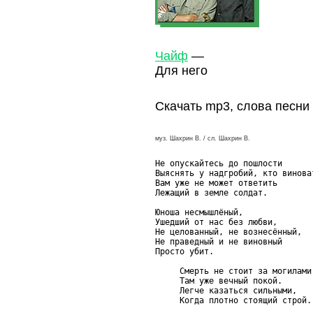
Чайф
—
Для него
Скачать mp3, слова песни
муз. Шахрин В. / сл. Шахрин В.
Не опускайтесь до пошлости

Выяснять у надгробий, кто виноват
Вам уже не может ответить

Лежащий в земле солдат.

Юноша несмышлёный,

Ушедший от нас без любви,

Не целованный, не вознесённый,

Не праведный и не виновный

Просто убит.

     Смерть не стоит за могилами 
     Там уже вечный покой.

     Легче казаться сильными,

     Когда плотно стоящий строй.
