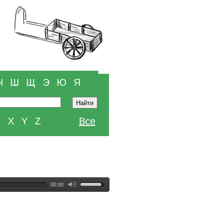
Ч
Ш
Щ
Э
Ю
Я
W
X
Y
Z
Все
00:00