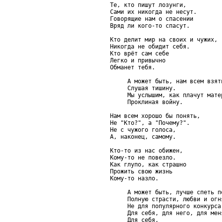
Те, кто пишут лозунги,

Сами их никогда не несут.

Говорящие нам о спасении

Вряд ли кого-то спасут.

Кто делит мир на своих и чужих,

Никогда не обидит себя.

Кто врёт сам себе

Легко и привычно

Обманет тебя.

     А может быть, нам всем взять
     Слушая тишину.

     Мы услышим, как плачут матер
     Проклиная войну.

Нам всем хорошо бы понять,

Не "Кто?", а "Почему?".

Не с чужого голоса,

А, наконец, самому.

Кто-то из нас обижен,

Кому-то не повезло.

Как глупо, как страшно

Прожить свою жизнь

Кому-то назло.

     А может быть, лучше спеть пе
     Полную страсти, любви и огня
     Не для популярного конкурса 
     Для себя, для него, для меня
     Для себя,
