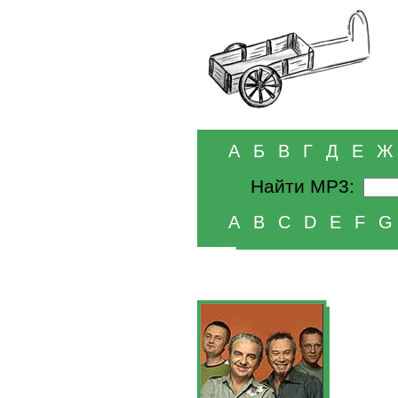
А
Б
В
Г
Д
Е
Ж
Найти MP3:
A
B
C
D
E
F
G