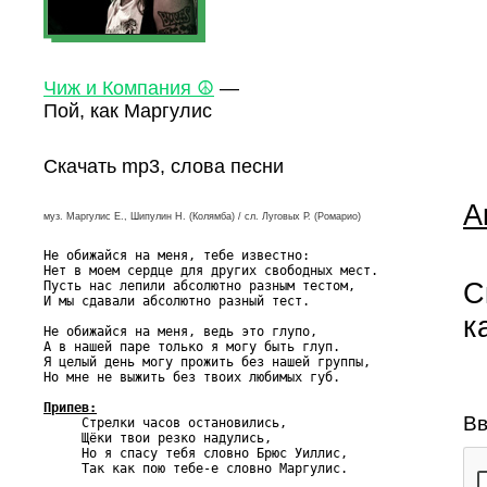
Чиж и Компания ☮
—
Пой, как Маргулис
Скачать mp3, слова песни
А
муз. Маргулис Е., Шипулин Н. (Колямба) / сл. Луговых Р. (Ромарио)
Не обижайся на меня, тебе известно:

Нет в моем сердце для других свободных мест.

С
Пусть нас лепили абсолютно разным тестом,

И мы сдавали абсолютно разный тест.

к
Не обижайся на меня, ведь это глупо,

А в нашей паре только я могу быть глуп.

Я целый день могу прожить без нашей группы,

Но мне не выжить без твоих любимых губ.

Припев:
Вв

     Стрелки часов остановились,

     Щёки твои резко надулись,

     Но я спасу тебя словно Брюс Уиллис,

     Так как пою тебе-е словно Маргулис.
