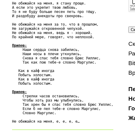
Не обижайся на меня, я стану проще.

А если это укрепит твою любовь,

То я не буду больше песен петь про тёщу,

И раздобуду анекдоты про свекровь.

Не обижайся на меня за то, что в прошлом,

Не загружайся откровенной чепухой.

Не обижайся на меня, ведь я - хороший,

По крайней мере, говорят, что неплохой.

Ск
Припев:

     Наши сердца снова забились,

Ра
     Наши носы в плечи уткнулись,

     Снова я спас тебя словно Брюс Уиллис,

Bi
     Так как пою тебе-е словно Маргулис.

   Как в кайф иногда

Вр
   Побыть холостым.

   Как в кайф иногда

   Побыть холостым.

Пе
Припев:

     Стрелки часов остановились,

Но
     Чтобы хоть раз мы улыбнулись,

     Так хрен бы я спас тебя словно Брюс Уиллис,

Го
     Если б не пел тебе-е словно Маргулис,

     Словно Маргулис.

Жа