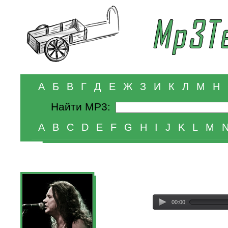
А
Б
В
Г
Д
Е
Ж
З
И
К
Л
М
Н
Найти MP3:
A
B
C
D
E
F
G
H
I
J
K
L
M
00:00