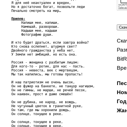
Я для неё неактуален и вреден,

Но я достаточно богат, позвольте леди

Печально смотреть на мир…

Припев:

     Напиши мне, напиши,

     Намешай, развороши.

     Надыши мне, надыши

     Фотографию души.

Ска
И кто будет драться, если завтра война?

Кто снова ослепнет, штурмуя свет?

Раз
Двойного гражданства у неба нет,

У Земли нет амбиций, но есть она.

BitR
Россия - женщина с разбитым лицом:

Для кого-то - ротик, для нас - пасть.

Вре
Россия - невеста, век с мертвецом,

Мы так напились, мы готовы пропасть!

И наш патриотизм не очень высок,

Пес
Он не фужер на банкете, не танцор нагишом,

Он не гимны, не марши, не речей песок,

Ном
Он наивен, прост и даже смешён!

Год
Он не дубина, не народ, не вождь,

Не чугунный цветок в гранитной руке,

Жан
Он там, где мы хоронили дождь,

Он солнце, тонущее в реке.

Он солнце, тонущее в реке,

Он солнце, тонущее в реке,
