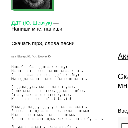
ДДТ (Ю. Шевчук)
—
Напиши мне, напиши
Скачать mp3, слова песни
Ак
муз. Шевчук Ю. / сл. Шевчук Ю.
Наша борьба подошла к концу:

На стене телевизором тюремная клеть.

Ск
Спор о начале вновь подвёл к яйцу:

Мы сидим за столом и пьём свою смерть.

мн
Солдаты духа, мы горим в трусах,

Слишком много эротики, да мало любви.

Страну закопали в этих кустах,

Кого не спроси - c'est la vie!

И мы дарим друг другу время на память,

Вве
Россия - женщина с героическим прошлым:

Немного светлым, немного пошлым,

В постели с настоящим, как вечность в бурьяне.

Я думал она мать, оказалась бирр,
