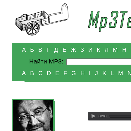
А
Б
В
Г
Д
Е
Ж
З
И
К
Л
М
Н
Найти MP3:
A
B
C
D
E
F
G
H
I
J
K
L
M
00:00