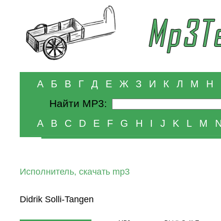
А
Б
В
Г
Д
Е
Ж
З
И
К
Л
М
Н
Найти MP3:
A
B
C
D
E
F
G
H
I
J
K
L
M
Исполнитель, скачать mp3
Didrik Solli-Tangen