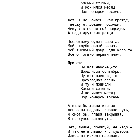
      Косыми сетями,

      И кончился месяц

      Под номером восемь.

Хоть я не наивен, как прежде,

Твержу я: дождей подожди.

Живу я в невнятной надежде,

А годы идут как дожди.

Последнему будет работа,

Мой голубоглазый палач,

Мой тысячный дождь для кого-то

Всего только первый плач.

Припев:

      Ну вот наконец-то

      Дождливый сентябрь,

      Ну вот наконец-то

      Прохладная осень,

      И тучи повисли

      Косыми сетями,

      И кончился месяц

      Под номером восемь.

А если бы жизни кривая

Легла на ладонь, словно путь,

Я смог бы, глаза закрывая,

В грядущее заглянуть.

Нет, лучше, пожалуй, не надо –

И так не в ладах я с судьбой.

Известны исходы парадов,
