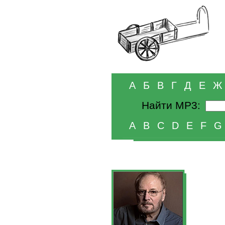
А
Б
В
Г
Д
Е
Ж
Найти MP3:
A
B
C
D
E
F
G