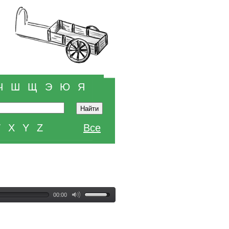
Ч
Ш
Щ
Э
Ю
Я
W
X
Y
Z
Все
00:00