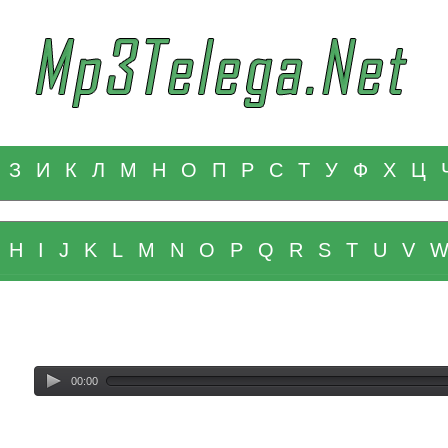
З
И
К
Л
М
Н
О
П
Р
С
Т
У
Ф
Х
Ц
H
I
J
K
L
M
N
O
P
Q
R
S
T
U
V
00:00