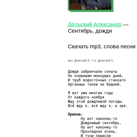
Дольский Александр
—
Сентябрь, дожди
Скачать mp3, слова песни
муз. Дольский А. / сл. Дольский А.
Дожди забренчали сонаты

По клавишам мокнущих дней,

И труб водосточных стаккато

Органных тонов не бедней.

Я вот уже многие годы

От каждого ноября

Жду этой дождливой погоды,

Всё жду я, всё жду я, а зря.

Припев:

      Ну вот наконец-то

      Дождливый сентябрь,

      Ну вот наконец-то

      Прохладная осень,

      И тучи повисли
