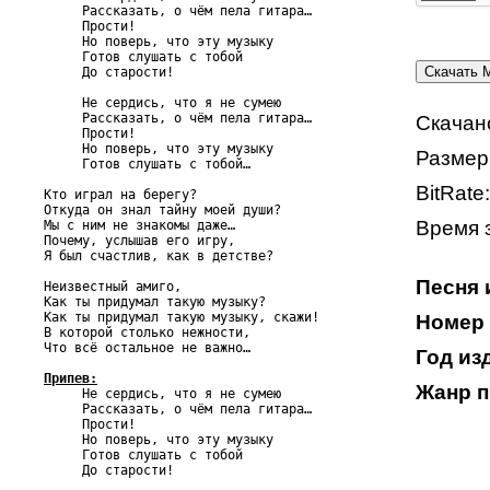
     Рассказать, о чём пела гитара…

     Прости!

     Но поверь, что эту музыку

     Готов слушать с тобой

     До старости!

     Не сердись, что я не сумею

     Рассказать, о чём пела гитара…

Скачан
     Прости!

     Но поверь, что эту музыку

Размер
     Готов слушать с тобой…

BitRate
Кто играл на берегу?

Откуда он знал тайну моей души?

Время з
Мы с ним не знакомы даже…

Почему, услышав его игру,

Я был счастлив, как в детстве?

Песня 
Неизвестный амиго,

Как ты придумал такую музыку?

Как ты придумал такую музыку, скажи!

Номер 
В которой столько нежности,

Что всё остальное не важно…

Год из
Припев:
Жанр п

     Не сердись, что я не сумею

     Рассказать, о чём пела гитара…

     Прости!

     Но поверь, что эту музыку

     Готов слушать с тобой

     До старости!
