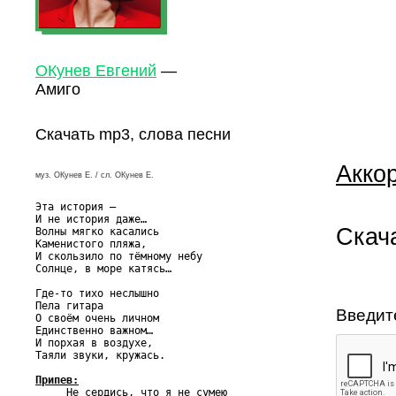
ОКунев Евгений
—
Амиго
Скачать mp3, слова песни
Аккор
муз. ОКунев Е. / сл. ОКунев Е.
Эта история –

И не история даже…

Скач
Волны мягко касались

Каменистого пляжа,

И скользило по тёмному небу

Солнце, в море катясь…

Где-то тихо неслышно

Пела гитара

Введит
О своём очень личном

Единственно важном…

И порхая в воздухе,

Таяли звуки, кружась.

Припев:

     Не сердись, что я не сумею
