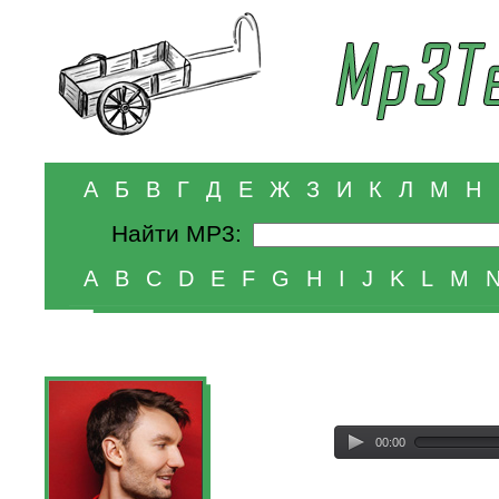
А
Б
В
Г
Д
Е
Ж
З
И
К
Л
М
Н
Найти MP3:
A
B
C
D
E
F
G
H
I
J
K
L
M
00:00