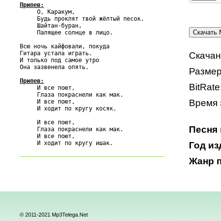
Припев:

     О, Каракум,

     Будь проклят твой жёлтый песок.

     Шайтан-буран,

     Палящее солнце в лицо.

Всю ночь кайфовали, покуда

Гитара устала играть.

Скачан
И только под самое утро

Она зазвенела опять.

Размер
Припев:
BitRate

     И все поют,

     Глаза покраснели как мак.

Время 
     И все поют,

     И ходит по кругу косяк.

     И все поют,

Песня 
     Глаза покраснели как мак.

     И все поют,

Год из
Жанр п
© 2011-2021 Mp3Telega.Net