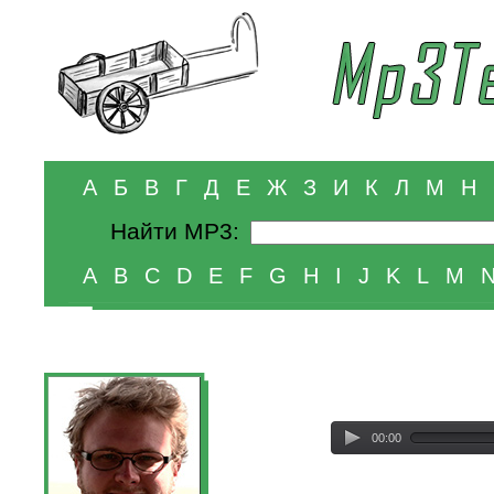
А
Б
В
Г
Д
Е
Ж
З
И
К
Л
М
Н
Найти MP3:
A
B
C
D
E
F
G
H
I
J
K
L
M
00:00