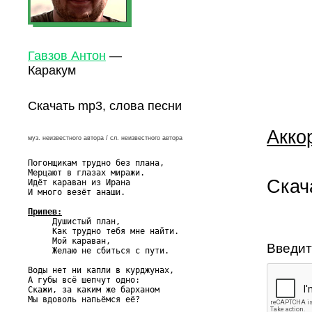
Гавзов Антон
—
Каракум
Скачать mp3, слова песни
Акко
муз. неизвестного автора / сл. неизвестного автора
Погонщикам трудно без плана,

Мерцают в глазах миражи.

Скач
Идёт караван из Ирана

И много везёт анаши.

Припев:

     Душистый план,

     Как трудно тебя мне найти.

     Мой караван,

Введит
     Желаю не сбиться с пути.

Воды нет ни капли в курджунах,

А губы всё шепчут одно:

Скажи, за каким же барханом

Мы вдоволь напьёмся её?
