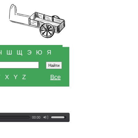
Ч
Ш
Щ
Э
Ю
Я
W
X
Y
Z
Все
00:00