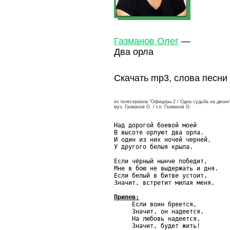
Газманов Олег
—
Два орла
Скачать mp3, слова песни
из телесериала "Офицеры 2 / Одна судьба на двоих
муз. Газманов О. / сл. Газманов О.
Над дорогой боевой моей

В высоте орлуют два орла.

И один из них ночей черней,

У другого белыя крыла.

Если чёрный нынче победит,

Мне в бою не выдержать и дня.

Если белый в битве устоит,

Значит, встретит милая меня.

Припев:

     Если воин бреется,

     Значит, он надеется.

     На любовь надеется,

     Значит, будет жить!
