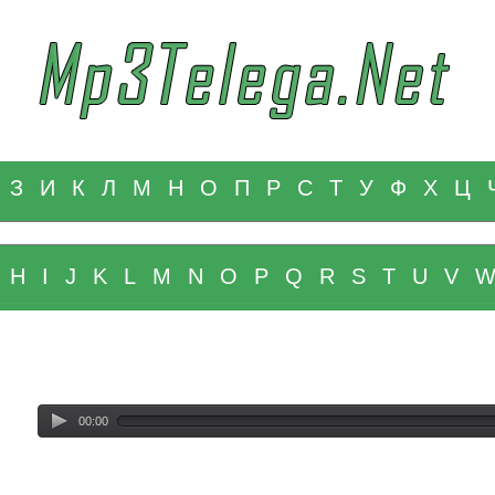
З
И
К
Л
М
Н
О
П
Р
С
Т
У
Ф
Х
Ц
H
I
J
K
L
M
N
O
P
Q
R
S
T
U
V
00:00