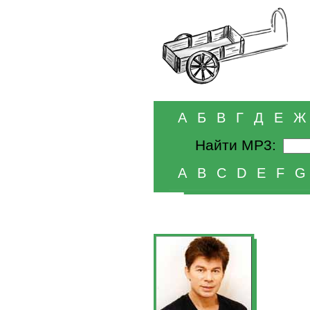
А
Б
В
Г
Д
Е
Ж
Найти MP3:
A
B
C
D
E
F
G