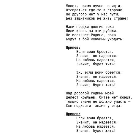
Может, прямо лучше не идти,

Отсидеться где-то в стороне.

Но другого нет у нас пути,

Без защитников не жить стране!

Наши предки долгие века

Лили кровь за эти рубежи.

Не иссякнет Родина, пока

Будут в бой мужчины уходить.

Припев:

     Если воин бреется,

     Значит, он надеется.

     На любовь надеется,

     Значит, будет жить!

     Эх, если воин бреется,

     Значит, он надеется.

     На любовь надеется,

     Значит, будет жить!

Над дорогой Родины моей

Шелест крыльев, битве нет конца.

Только знамя не должно упасть –

Сын подхватит знамя у отца.

Припев:

     Если воин бреется,

     Значит, он надеется.

     На любовь надеется,

     Значит, будет жить!
