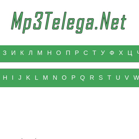
З
И
К
Л
М
Н
О
П
Р
С
Т
У
Ф
Х
Ц
H
I
J
K
L
M
N
O
P
Q
R
S
T
U
V