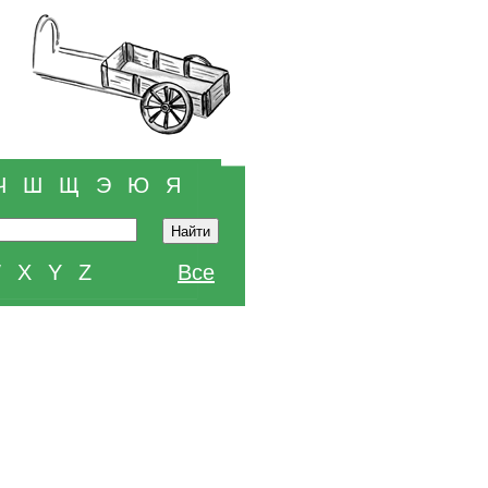
Ч
Ш
Щ
Э
Ю
Я
W
X
Y
Z
Все