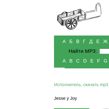
А
Б
В
Г
Д
Е
Ж
Найти MP3:
A
B
C
D
E
F
G
Исполнитель, скачать mp3
Jesse y Joy