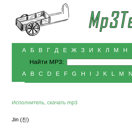
А
Б
В
Г
Д
Е
Ж
З
И
К
Л
М
Н
Найти MP3:
A
B
C
D
E
F
G
H
I
J
K
L
M
Исполнитель, скачать mp3
Jin (진)