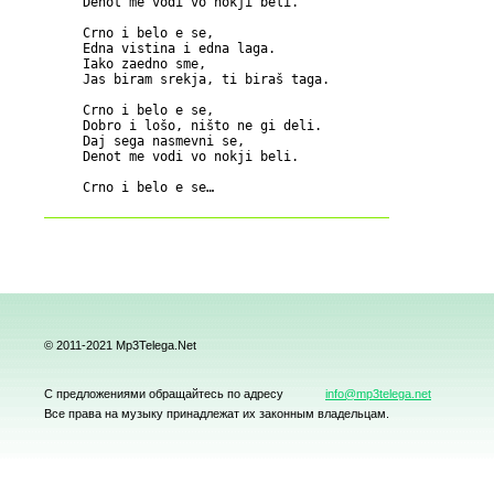
     Denot me vodi vo nokji beli.

     Crno i belo e se,

     Edna vistina i edna laga.

     Iako zaedno sme,

     Jas biram srekja, ti biraš taga.

     Crno i belo e se,

     Dobro i lošo, ništo ne gi deli.

     Daj sega nasmevni se,

     Denot me vodi vo nokji beli.

© 2011-2021 Mp3Telega.Net
С предложениями обращайтесь по адресу
info@mp3telega.net
Все права на музыку принадлежат их законным владельцам.