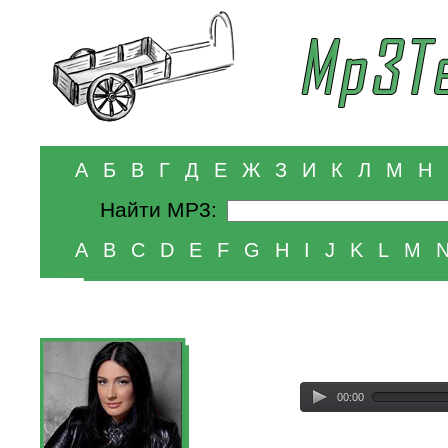
А
Б
В
Г
Д
Е
Ж
З
И
К
Л
М
Н
Найти MP3:
A
B
C
D
E
F
G
H
I
J
K
L
M
00:00