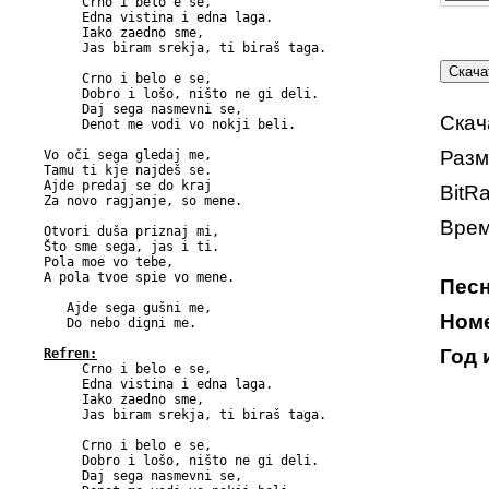

     Crno i belo e se,

     Edna vistina i edna laga.

     Iako zaedno sme,

     Jas biram srekja, ti biraš taga.

     Crno i belo e se,

     Dobro i lošo, ništo ne gi deli.

     Daj sega nasmevni se,

Скач
     Denot me vodi vo nokji beli.

Разм
Vo oči sega gledaj me,

Tamu ti kje najdeš se.

Ajde predaj se do kraj

BitRa
Za novo ragjanje, so mene.

Врем
Otvori duša priznaj mi,

Što sme sega, jas i ti.

Pola moe vo tebe,

A pola tvoe spie vo mene.

Песн
   Ajde sega gušni me,

Номе
   Do nebo digni me.

Год 
Refren:

     Crno i belo e se,

     Edna vistina i edna laga.

     Iako zaedno sme,

     Jas biram srekja, ti biraš taga.

     Crno i belo e se,

     Dobro i lošo, ništo ne gi deli.

     Daj sega nasmevni se,
