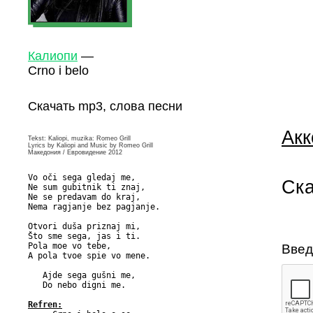
Калиопи
—
Crno i belo
Скачать mp3, слова песни
Акк
Tekst: Kaliopi, muzika: Romeo Grill
Lyrics by Kaliopi and Music by Romeo Grill
Македония / Евровидение 2012
Vo oči sega gledaj me,

Ска
Ne sum gubitnik ti znaj,

Ne se predavam do kraj,

Nema ragjanje bez pagjanje.

Otvori duša priznaj mi,

Što sme sega, jas i ti.

Pola moe vo tebe,

Введ
A pola tvoe spie vo mene.

   Ajde sega gušni me,

   Do nebo digni me.

Refren: