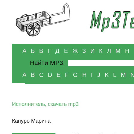
А
Б
В
Г
Д
Е
Ж
З
И
К
Л
М
Н
Найти MP3:
A
B
C
D
E
F
G
H
I
J
K
L
M
Исполнитель, скачать mp3
Капуро Марина