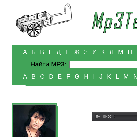
А
Б
В
Г
Д
Е
Ж
З
И
К
Л
М
Н
Найти MP3:
A
B
C
D
E
F
G
H
I
J
K
L
M
00:00