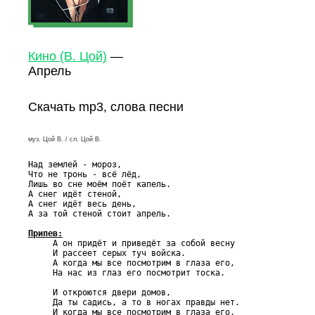
Кино (В. Цой)
—
Апрель
Скачать mp3, слова песни
муз. Цой В. / сл. Цой В.
Над землей - мороз,

Что не тронь - всё лёд,

Лишь во сне моём поёт капель.

А снег идёт стеной,

А снег идёт весь день,

А за той стеной стоит апрель.

Припев:

     А он придёт и приведёт за собой весну

     И рассеет серых туч войска.

     А когда мы все посмотрим в глаза его,

     На нас из глаз его посмотрит тоска.

     И откроются двери домов,

     Да ты садись, а то в ногах правды нет.

     И когда мы все посмотрим в глаза его,
