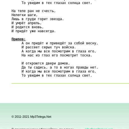
     То увидим в тех глазах солнца свет.

На теле ран не счесть,

Нелегки шаги,

Лишь в груди горит звезда.

И умрёт апрель,

И родится вновь,

И придёт уже навсегда.

Припев:

     А он придёт и приведёт за собой весну,

     И рассеет серых туч войска.

     А когда мы все посмотрим в глаза его,

     На нас из глаз его посмотрит тоска.

     И откроются двери домов,

     Да ты садись, а то в ногах правды нет.

     И когда мы все посмотрим в глаза его,

© 2011-2021 Mp3Telega.Net