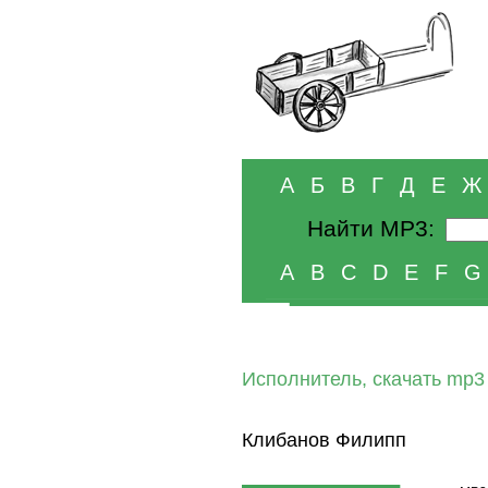
А
Б
В
Г
Д
Е
Ж
Найти MP3:
A
B
C
D
E
F
G
Исполнитель, скачать mp3
Клибанов Филипп