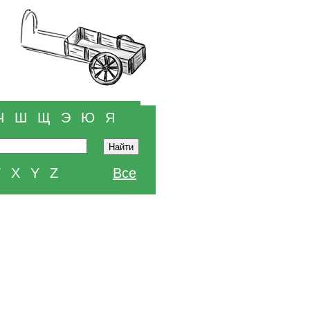
Ч
Ш
Щ
Э
Ю
Я
W
X
Y
Z
Все