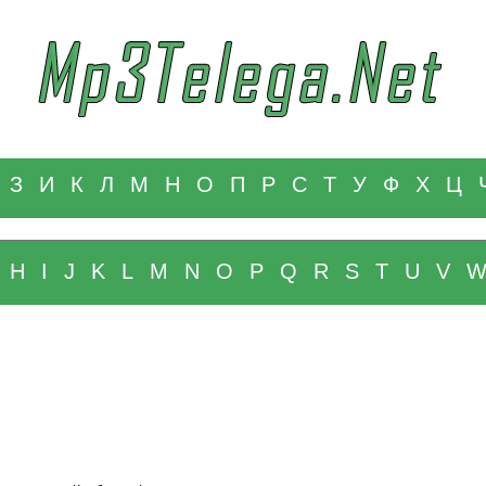
З
И
К
Л
М
Н
О
П
Р
С
Т
У
Ф
Х
Ц
H
I
J
K
L
M
N
O
P
Q
R
S
T
U
V