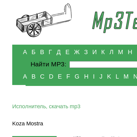
А
Б
В
Г
Д
Е
Ж
З
И
К
Л
М
Н
Найти MP3:
A
B
C
D
E
F
G
H
I
J
K
L
M
Исполнитель, скачать mp3
Koza Mostra