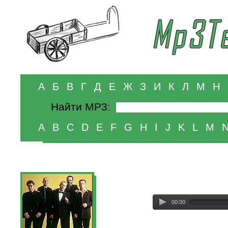
А
Б
В
Г
Д
Е
Ж
З
И
К
Л
М
Н
Найти MP3:
A
B
C
D
E
F
G
H
I
J
K
L
M
00:00