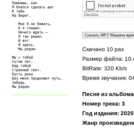
Помнишь, как

Я боялся сделать шаг

К тебе

На берег.

   Мне б не бежать,

   А я спешил,

   Нечего ждать —

   Я так решил.

   И вот

   Я здесь.

Скачано 10 раз
   Мы рядом.

Мы с тобой

Размер файла: 10.
Сотню лет,

Над тобой

BitRate: 320 Kb/s
Странный свет.

Пусть река

Время звучания: 04
Без меня продолжит путь,

Забудь.

Песня из альбома
Номер трека: 3
Год издания: 2020
Жанр произведен