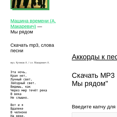
Машина времени (А.
Макаревич)
—
Мы рядом
Скачать mp3, слова
песни
Аккорды к пе
муз. Кутиков А. / сл. Макаревич А.
Эта ночь,

Скачать MP3 
Края нет,

Лунный свет,

Мы рядом"
Звёздный свет.

Видишь, как

Через мир течёт река

В века

Не слышно.

Вот и я

Введите капчу для
Вдалеке

В челноке

На реке.
