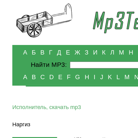
А
Б
В
Г
Д
Е
Ж
З
И
К
Л
М
Н
Найти MP3:
A
B
C
D
E
F
G
H
I
J
K
L
M
Исполнитель, скачать mp3
Наргиз