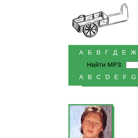
А
Б
В
Г
Д
Е
Ж
Найти MP3:
A
B
C
D
E
F
G