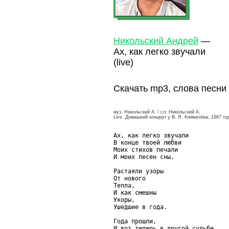
Никольский Андрей
—
Ах, как легко звучали
(live)
Скачать mp3, слова песни
муз. Никольский А. / сл. Никольский А.
Live. Домашний концерт у В. Я. Климачёва, 1987 го
Ах, как легко звучали

В конце твоей любви

Моих стихов печали

И моих песен сны.

Растаяли узоры

От нового

Тепла,

И как смешны

Укоры,

Ушедшие в года.

Года прошли,

И вот теперь в другой судьбе
