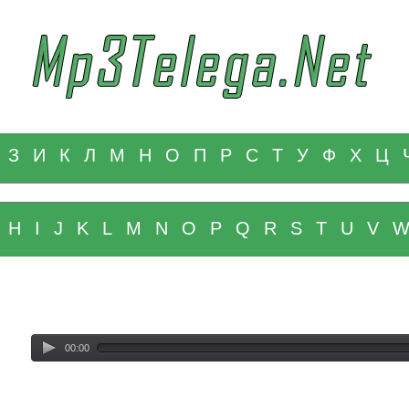
З
И
К
Л
М
Н
О
П
Р
С
Т
У
Ф
Х
Ц
H
I
J
K
L
M
N
O
P
Q
R
S
T
U
V
00:00