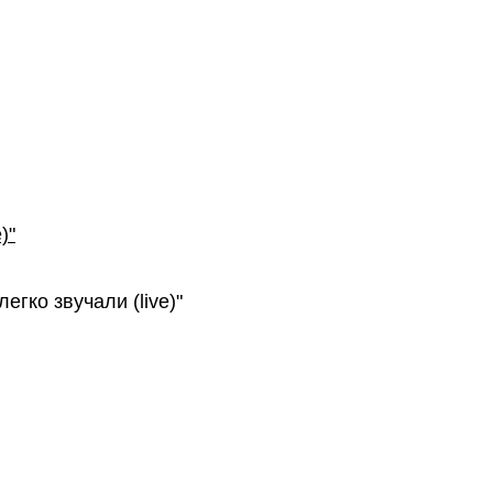
)"
егко звучали (live)"