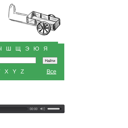
Ч
Ш
Щ
Э
Ю
Я
W
X
Y
Z
Все
00:00