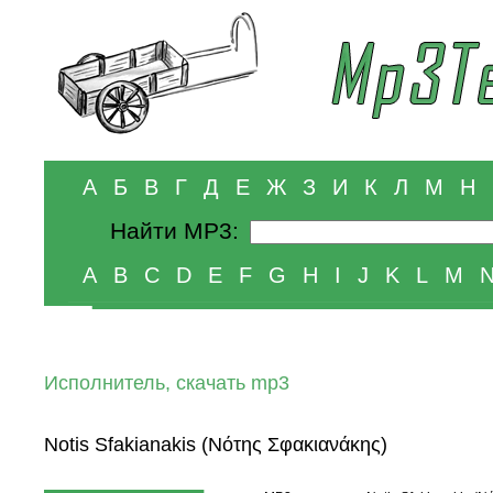
А
Б
В
Г
Д
Е
Ж
З
И
К
Л
М
Н
Найти MP3:
A
B
C
D
E
F
G
H
I
J
K
L
M
Исполнитель, скачать mp3
Notis Sfakianakis (Νότης Σφακιανάκης)