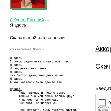
ОКунев Евгений
—
Я здесь
Скачать mp3, слова песни
Акко
муз. и сл. Аносов А., ОКунев Е.
Я здесь.

Со мною рядом чуть слышно поёт лес.

Скач
Я здесь.

И подпевает ему океан.

Я здесь,

Как быстро день, мой день исчез.

Я здесь,

А как хотелось быть где-то там…

Введит
Припев:

     Лишь тишина, и никого вокруг,

     Только она мой самый верный друг.

     И почему ты не звонишь,

     Мне знать неинтересно…

     Лишь пустота, лишь пустота внутри,
