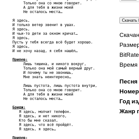
     Только она со мною говорит.

     А для тебя в жизни моей

     Не осталось места…

Я здесь,

И только ветер звенит в ушах.

Я здесь,

И чьи-то дети за окном кричат…

Скачан
Я здесь,

Пусть у тебя всегда всё будет хорошо.

Размер
Я здесь,

И не хочу назад, я себя нашёл…

BitRate
Припев:
Время 

     Лишь тишина, и никого вокруг,

     Только она мой самый верный друг.

     И почему ты не звонишь,

     Мне знать неинтересно…

Песня 
     Лишь пустота, лишь пустота внутри,

     Только она со мною говорит.

Номер 
     А для тебя в жизни моей

     Не осталось места…

Год из
Бридж:
Жанр 

   Я здесь, молчит телефон.

   Я здесь, и нет никого,

   Кто бы мне сказал,

   Я здесь, что всё пройдёт.

   Я здесь, я здесь…

Припев: