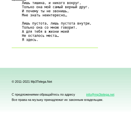

     Лишь тишина, и никого вокруг,

     Только она мой самый верный друг.

     И почему ты не звонишь,

     Мне знать неинтересно…

     Лишь пустота, лишь пустота внутри,

     Только она со мною говорит.

     А для тебя в жизни моей

     Не осталось места…

© 2011-2021 Mp3Telega.Net
С предложениями обращайтесь по адресу
info@mp3telega.net
Все права на музыку принадлежат их законным владельцам.