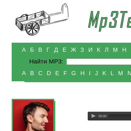
А
Б
В
Г
Д
Е
Ж
З
И
К
Л
М
Н
Найти MP3:
A
B
C
D
E
F
G
H
I
J
K
L
M
00:00