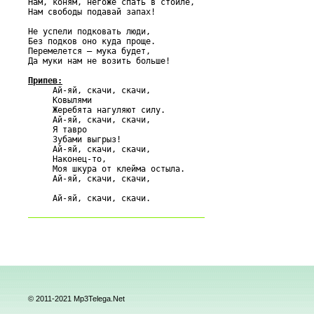
Нам, коням, негоже спать в стойле,

Нам свободы подавай запах!

Не успели подковать люди,

Без подков оно куда проще.

Перемелется – мука будет,

Да муки нам не возить больше!

Припев:

     Ай-яй, скачи, скачи,

     Ковылями

     Жеребята нагуляют силу.

     Ай-яй, скачи, скачи,

     Я тавро

     Зубами выгрыз!

     Ай-яй, скачи, скачи,

     Наконец-то,

     Моя шкура от клейма остыла.

     Ай-яй, скачи, скачи,

© 2011-2021 Mp3Telega.Net