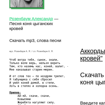
Розенбаум Александр
—
Песня коня цыганских
кровей
Скачать mp3, слова песни
Аккорды
муз. Розенбаум А. Я. / сл. Розенбаум А. Я.
кровей"
Чтоб ветра тебя, сынок, знали,

Только воле верь, нельзя верить

Тем, кто наземь нас, коней, валит, -

Мне наказывал старик-мерин.

Скачать
И от слов тех – по ноздрям трепет,

Я табунщика с себя сбросил

коня цы
И увёл коней домой, в степи,

Хоть в степях и холодна осень.

Припев:

     Ай-яй, скачи, скачи,

     Ковылями

Введите ка
     Жеребята нагуляют силу.
