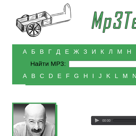
А
Б
В
Г
Д
Е
Ж
З
И
К
Л
М
Н
Найти MP3:
A
B
C
D
E
F
G
H
I
J
K
L
M
00:00