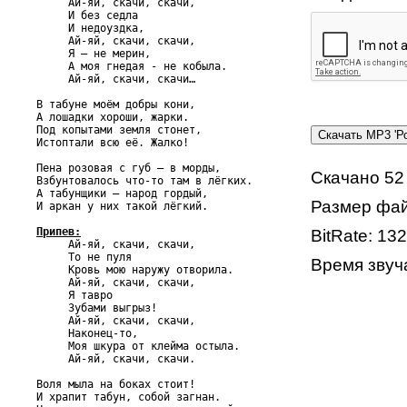
     Ай-яй, скачи, скачи,

     И без седла

     И недоуздка,

     Ай-яй, скачи, скачи,

     Я – не мерин,

     А моя гнедая - не кобыла.

     Ай-яй, скачи, скачи…

В табуне моём добры кони,

А лошадки хороши, жарки.

Под копытами земля стонет,

Истоптали всю её. Жалко!

Пена розовая с губ – в морды,

Скачано 52
Взбунтовалось что-то там в лёгких.

А табунщики – народ гордый,

Размер фай
И аркан у них такой лёгкий.

Припев:
BitRate: 132

     Ай-яй, скачи, скачи,

     То не пуля

Время звуча
     Кровь мою наружу отворила.

     Ай-яй, скачи, скачи,

     Я тавро

     Зубами выгрыз!

     Ай-яй, скачи, скачи,

     Наконец-то,

     Моя шкура от клейма остыла.

     Ай-яй, скачи, скачи.

Воля мыла на боках стоит!

И храпит табун, собой загнан.
