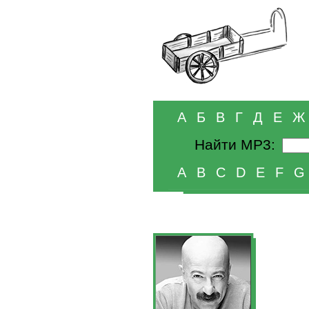
А
Б
В
Г
Д
Е
Ж
Найти MP3:
A
B
C
D
E
F
G