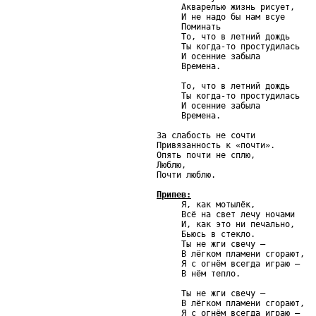
     Акварелью жизнь рисует,

     И не надо бы нам всуе

     Поминать

     То, что в летний дождь

     Ты когда-то простудилась

     И осенние забыла

     Времена.

     То, что в летний дождь

     Ты когда-то простудилась

     И осенние забыла

     Времена.

За слабость не сочти

Привязанность к «почти».

Опять почти не сплю,

Люблю,

Почти люблю.

Припев:

     Я, как мотылёк,

     Всё на свет лечу ночами

     И, как это ни печально,

     Бьюсь в стекло.

     Ты не жги свечу —

     В лёгком пламени сгорают,

     Я с огнём всегда играю —

     В нём тепло.

     Ты не жги свечу —

     В лёгком пламени сгорают,

     Я с огнём всегда играю —
