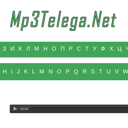
З
И
К
Л
М
Н
О
П
Р
С
Т
У
Ф
Х
Ц
H
I
J
K
L
M
N
O
P
Q
R
S
T
U
V
00:00