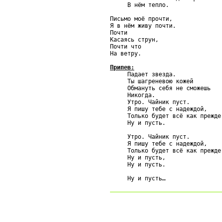
     В нём тепло.

Письмо моё прочти,

Я в нём живу почти.

Почти

Касаясь струн,

Почти что

На ветру.

Припев:

     Падает звезда.

     Ты шагреневою кожей

     Обмануть себя не сможешь

     Никогда.

     Утро. Чайник пуст.

     Я пишу тебе с надеждой,

     Только будет всё как прежде,
     Ну и пусть.

     Утро. Чайник пуст.

     Я пишу тебе с надеждой,

     Только будет всё как прежде,
     Ну и пусть,

     Ну и пусть.
