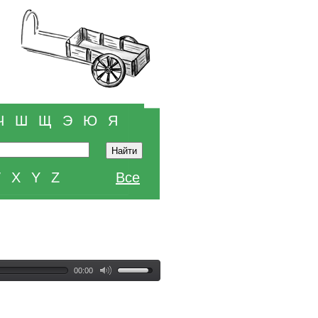
Ч
Ш
Щ
Э
Ю
Я
W
X
Y
Z
Все
00:00