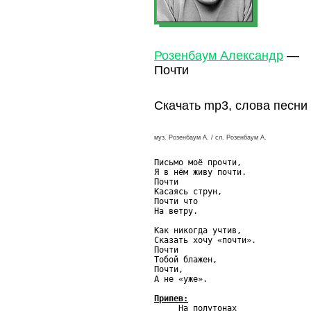
Розенбаум Александр
—
Почти
Скачать mp3, слова песни
муз. Розенбаум А. / сл. Розенбаум А.
Письмо моё прочти,

Я в нём живу почти.

Почти

Касаясь струн,

Почти что

На ветру.

Как никогда учтив,

Сказать хочу «почти».

Почти

Тобой блажен,

Почти,

А не «уже».

Припев:

     На полутонах
