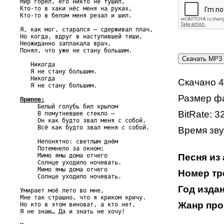
Мир горел, его никто не тушил,

Кто-то в хаки нёс меня на руках,

Кто-то в белом меня резал и шил.

Я, как мог, старался – сдерживал плач,

Но когда, вдруг в наступившей тиши,

Неожиданно заплакала врач,

Понял, что уже не стану большим.

   Никогда

   Я не стану большим.

   Никогда

Скачано 4
   Я не стану большим.

Размер фа
Припев:

     Белый голубь бил крылом

BitRate: 3
     В помутневшее стекло –

     Он как будто звал меня с собой,

     Всё как будто звал меня с собой.

Время зву
     Непонятно: светлым днём

     Потемнело за окном;

     Мимо ямы дома отчего

Песня из 
     Солнце уходило ночевать.

     Мимо ямы дома отчего

Номер тре
     Солнце уходило ночевать.

Год издан
Умирает моё лето во мне,

Мне так страшно, что я криком кричу.

Жанр про
Но кто в этом виноват, а кто нет,

Я не знаю… Да и знать не хочу!
