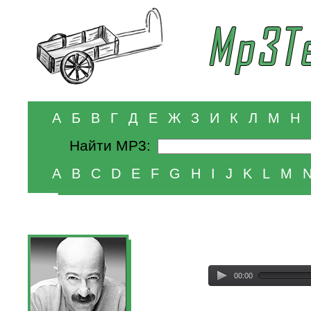
А
Б
В
Г
Д
Е
Ж
З
И
К
Л
М
Н
Найти MP3:
A
B
C
D
E
F
G
H
I
J
K
L
M
00:00