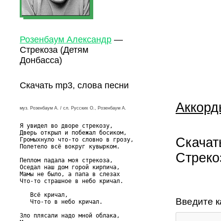
Розенбаум Александр
—
Стрекоза (Детям
Донбасса)
Скачать mp3, слова песни
Аккорд
муз. Розенбаум А. / сл. Русских О., Розенбаум А.
Я увидел во дворе стрекозу,

Дверь открыл и побежал босиком,

Скачат
Громыхнуло что-то словно в грозу,

Полетело всё вокруг кувырком.

Стреко
Пеплом падала моя стрекоза,

Оседал наш дом горой кирпича,

Мамы не было, а папа в слезах

Что-то страшное в небо кричал.

   Всё кричал,

Введите к
   Что-то в небо кричал.

Зло плясали надо мной облака,
