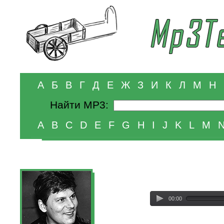
А
Б
В
Г
Д
Е
Ж
З
И
К
Л
М
Н
Найти MP3:
A
B
C
D
E
F
G
H
I
J
K
L
M
00:00