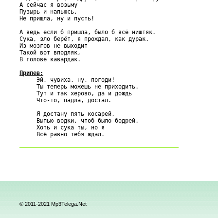
А сейчас я возьму

Пузырь и напьюсь,

Не пришла, ну и пусть!

А ведь если б пришла, было б всё ништяк.

Сука, зло берёт, я прождал, как дурак.

Из мозгов не выходит

Такой вот вподляк,

В голове кавардак.

Припев:

     Эй, чувиха, ну, погоди!

     Ты теперь можешь не приходить.

     Тут и так херово, да и дождь

     Что-то, падла, достал.

     Я достану пять косарей,

     Выпью водки, чтоб было бодрей.

     Хоть и сука ты, но я

© 2011-2021 Mp3Telega.Net