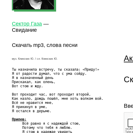
Сектор Газа
—
Свидание
Скачать mp3, слова песни
Ак
муз. Клинских Ю. / сл. Клинских Ю.
Ты назначила встречу, ты сказала: «Приду!»

Я от радости думал, что с ума сойду.

Ск
Я в назначенный день

Прискакал, как олень,

Вот стою и жду.

Вот проходит час, вот проходит второй,

Как назло, дождь пошёл, мне хоть волком вой.

Всё не нравится мне,

Вве
Я прикинул в уме,

Я остался в дерьме.

Припев:

     Всё равно я с надеждой стою,

     Потому что тебя я люблю.

     Я стою в надежде увидеть
