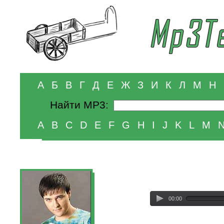
А
Б
В
Г
Д
Е
Ж
З
И
К
Л
М
Н
Найти MP3:
A
B
C
D
E
F
G
H
I
J
K
L
M
00:00