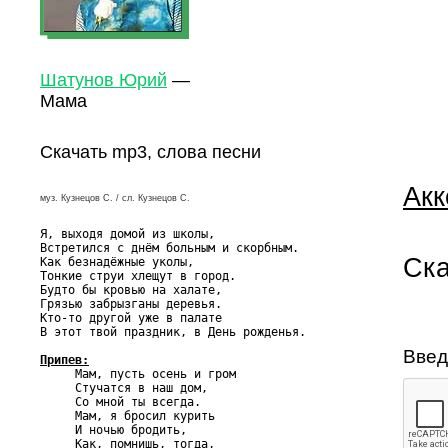
Шатунов Юрий
—
Мама
Скачать mp3, слова песни
Акк
муз. Кузнецов С. / сл. Кузнецов С.
Я, выходя домой из школы,

Встретился с днём больным и скорбным.

Ска
Как безнадёжные уколы,

Тонкие струи хлещут в город.

Будто бы кровью на халате,

Грязью забрызганы деревья.

Кто-то другой уже в палате

В этот твой праздник, в День рожденья.

Введ
Припев:

     Мам, пусть осень и гром

     Стучатся в наш дом,

     Со мной ты всегда.

     Мам, я бросил курить

     И ночью бродить,

     Как, помнишь, тогда.
