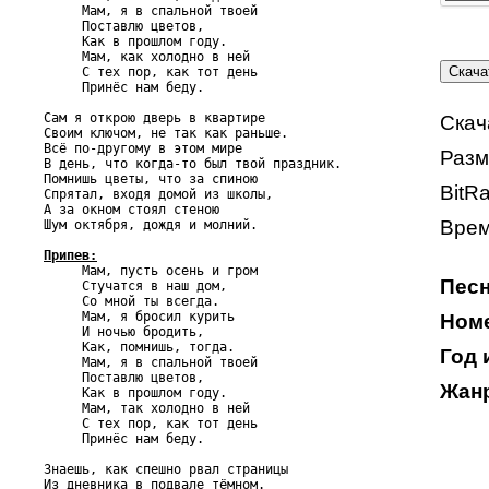
     Мам, я в спальной твоей

     Поставлю цветов,

     Как в прошлом году.

     Мам, как холодно в ней

     С тех пор, как тот день

     Принёс нам беду.

Сам я открою дверь в квартире

Скач
Своим ключом, не так как раньше.

Всё по-другому в этом мире

Разм
В день, что когда-то был твой праздник.

Помнишь цветы, что за спиною

BitRa
Спрятал, входя домой из школы,

А за окном стоял стеною

Врем
Шум октября, дождя и молний.

Припев:

     Мам, пусть осень и гром

Песн
     Стучатся в наш дом,

     Со мной ты всегда.

     Мам, я бросил курить

Номе
     И ночью бродить,

     Как, помнишь, тогда.

Год 
     Мам, я в спальной твоей

     Поставлю цветов,

Жанр
     Как в прошлом году.

     Мам, так холодно в ней

     С тех пор, как тот день

     Принёс нам беду.

Знаешь, как спешно рвал страницы

Из дневника в подвале тёмном.
