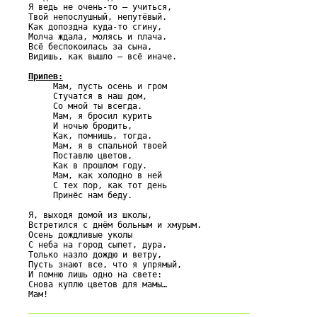
Я ведь не очень-то – учиться,

Твой непослушный, непутёвый.

Как допоздна куда-то сгину,

Молча ждала, молясь и плача.

Всё беспокоилась за сына,

Видишь, как вышло – всё иначе.

Припев:

     Мам, пусть осень и гром

     Стучатся в наш дом,

     Со мной ты всегда.

     Мам, я бросил курить

     И ночью бродить,

     Как, помнишь, тогда.

     Мам, я в спальной твоей

     Поставлю цветов,

     Как в прошлом году.

     Мам, как холодно в ней

     С тех пор, как тот день

     Принёс нам беду.

Я, выходя домой из школы,

Встретился с днём больным и хмурым.

Осень дождливые уколы

С неба на город сыпет, дура.

Только назло дождю и ветру,

Пусть знают все, что я упрямый,

И помню лишь одно на свете:

Снова куплю цветов для мамы…
