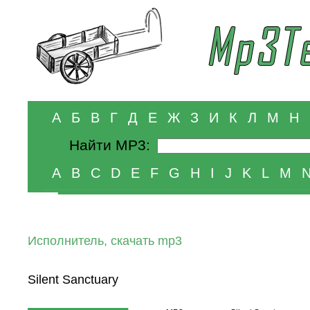
А
Б
В
Г
Д
Е
Ж
З
И
К
Л
М
Н
Найти MP3:
A
B
C
D
E
F
G
H
I
J
K
L
M
Исполнитель, скачать mp3
Silent Sanctuary