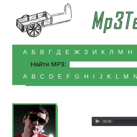
А
Б
В
Г
Д
Е
Ж
З
И
К
Л
М
Н
Найти MP3:
A
B
C
D
E
F
G
H
I
J
K
L
M
00:00