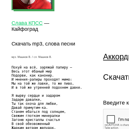
Слава КПСС
—
Кайфоград
Скачать mp3, слова песни
Аккорд
муз. Машнов В. / сл. Машнов В.
Похуй на всё, заряжай папиру –

Весь этот ёбаный мир

Скачат
Подорви, как канонир.

И мнения-рапиры проходят мимо:

Мы на той же лавке, то же пиво,

И в той же утренней подохнем давке.

Я вырву сердце и задаром

Задарю давалке,

Введите к
Ты так охоча для любви,

Давай примутим-ка.

Станем ебаться под солнцем,

Свежим глотком минералки

Загоню кристаллы счастья

В свой обезвоженный

Жарким ветром желудок.
