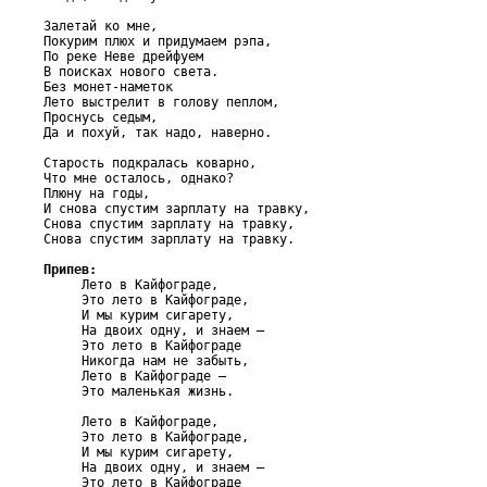
Залетай ко мне,

Покурим плюх и придумаем рэпа,

По реке Неве дрейфуем

В поисках нового света.

Без монет-наметок

Лето выстрелит в голову пеплом,

Проснусь седым,

Да и похуй, так надо, наверно.

Старость подкралась коварно,

Что мне осталось, однако?

Плюну на годы,

И снова спустим зарплату на травку,

Снова спустим зарплату на травку,

Снова спустим зарплату на травку.

Припев:

     Лето в Кайфограде,

     Это лето в Кайфограде,

     И мы курим сигарету,

     На двоих одну, и знаем –

     Это лето в Кайфограде

     Никогда нам не забыть,

     Лето в Кайфограде –

     Это маленькая жизнь.

     Лето в Кайфограде,

     Это лето в Кайфограде,

     И мы курим сигарету,

     На двоих одну, и знаем –

     Это лето в Кайфограде
