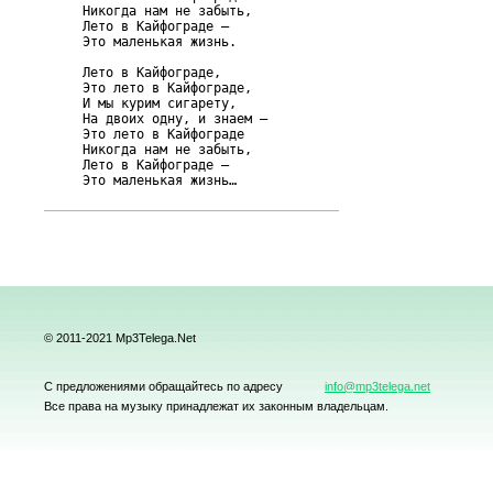
     Никогда нам не забыть,

     Лето в Кайфограде –

     Это маленькая жизнь.

     Лето в Кайфограде,

     Это лето в Кайфограде,

     И мы курим сигарету,

     На двоих одну, и знаем –

     Это лето в Кайфограде

     Никогда нам не забыть,

     Лето в Кайфограде –

© 2011-2021 Mp3Telega.Net
С предложениями обращайтесь по адресу
info@mp3telega.net
Все права на музыку принадлежат их законным владельцам.