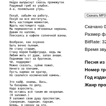
Недра выпрыснут сквозь промежуток

Радужный гриб из улыбок.

А-а, похмельное утро…

Похуй, забьём на работу,

Похуй на все институты,

Жить настоящим моментом,

Ждать настоящего чуда.

Скачано 0
Мы перманентно в мгновенье нирваны,

Давим по каплям,

Размер ф
Плескаясь в кафеле солнечной ванны.

BitRate: 3
Вообрази, как охуенно

Быть вечно пьяным.

Время зву
Не стану старым,

Стану мэром Кайфограда, ведь мы

Любим жить от души, запах анаши.

Поднимаю тост за братиков,

Песня из
Чё, поддержи!

Можно сказать, хуйню пожил,

Ничего за плечами,

Номер тр
Пусть карман не кратер,

Но свалился космический камень.

Год изда
Это кайф, знаешь, Вась,

Жанр про
Ты базаришь по делу,

Надо взрослеть,

Но остаюсь всё таким же незрелым.

(Я заложил.)

Я заложил свою душу проспектам,

Скверикам, падикам, паркам,

Блядь, я сдохну за это.
