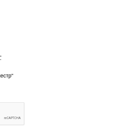
"
естр"