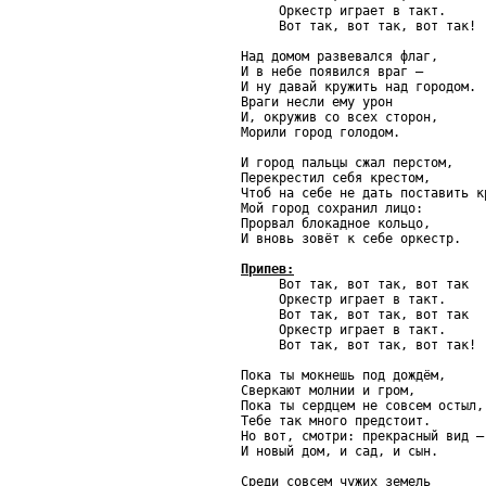
     Оркестр играет в такт.

     Вот так, вот так, вот так!

Над домом развевался флаг,

И в небе появился враг –

И ну давай кружить над городом.

Враги несли ему урон

И, окружив со всех сторон,

Морили город голодом.

И город пальцы сжал перстом,

Перекрестил себя крестом,

Чтоб на себе не дать поставить кр
Мой город сохранил лицо:

Прорвал блокадное кольцо,

И вновь зовёт к себе оркестр.

Припев:

     Вот так, вот так, вот так

     Оркестр играет в такт.

     Вот так, вот так, вот так

     Оркестр играет в такт.

     Вот так, вот так, вот так!

Пока ты мокнешь под дождём,

Сверкают молнии и гром,

Пока ты сердцем не совсем остыл,

Тебе так много предстоит.

Но вот, смотри: прекрасный вид –

И новый дом, и сад, и сын.

Среди совсем чужих земель
