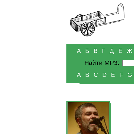
А
Б
В
Г
Д
Е
Ж
Найти MP3:
A
B
C
D
E
F
G