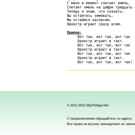
С меня в момент слетает хмель,

Слетает хмель на цифре тридцать с
Теперь я знаю, что сказать:

Вы остаётесь зимовать,

Мы остаёмся насовсем.

Оркестр играет сразу всем.

Припев:

     Вот так, вот так, вот так

     Оркестр играет в такт.

     Вот так, вот так, вот так

     Оркестр играет в такт.

     Вот так, вот так, вот так

     Оркестр играет в такт.

© 2011-2021 Mp3Telega.Net
С предложениями обращайтесь по адресу
Все права на музыку принадлежат их зако