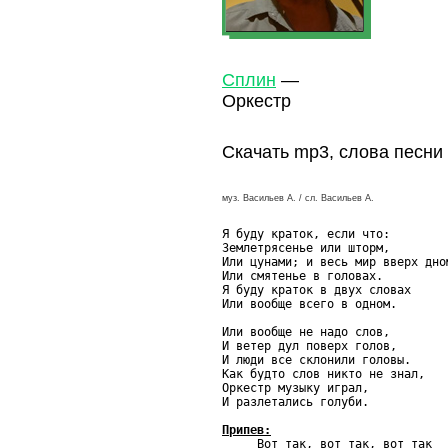
Сплин
—
Оркестр
Скачать mp3, слова песни
муз. Васильев А. / сл. Васильев А.
Я буду краток, если что:

Землетрясенье или шторм,

Или цунами; и весь мир вверх дном
Или смятенье в головах.

Я буду краток в двух словах

Или вообще всего в одном.

Или вообще не надо слов,

И ветер дул поверх голов,

И люди все склонили головы.

Как будто слов никто не знал,

Оркестр музыку играл,

И разлетались голуби.

Припев:

     Вот так, вот так, вот так
