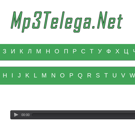
З
И
К
Л
М
Н
О
П
Р
С
Т
У
Ф
Х
Ц
H
I
J
K
L
M
N
O
P
Q
R
S
T
U
V
00:00