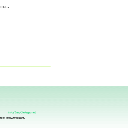
емь.

info@mp3telega.net
нным владельцам.