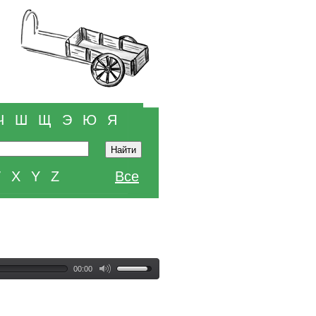
Ч
Ш
Щ
Э
Ю
Я
W
X
Y
Z
Все
00:00