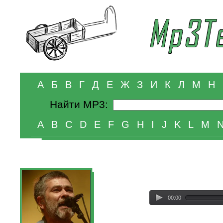
А
Б
В
Г
Д
Е
Ж
З
И
К
Л
М
Н
Найти MP3:
A
B
C
D
E
F
G
H
I
J
K
L
M
00:00