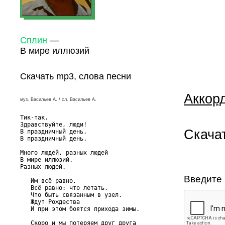
Сплин
—
В мире иллюзий
Скачать mp3, слова песни
Аккор
муз. Васильев А. / сл. Васильев А.
Тик-так.

Здравствуйте, люди!

Скача
В праздничный день.

В праздничный день.

Много людей, разных людей

В мире иллюзий.

Разных людей.

Введите 
   Им всё равно,

   Всё равно: что летать,

   Что быть связанным в узел.

   Ждут Рождества

   И при этом боятся прихода зимы.

   Скоро и мы потеряем друг друга
