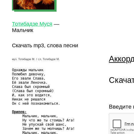
Тотибадзе Муся
—
Мальчик
Скачать mp3, слова песни
Аккорд
муз. Тотибадзе М. / сл. Тотибадзе М.
Однажды мальчик

Полюбил девочку,

Скачат
Его звали Слава,

Её звали Леночка.

Слава был скромный

(Слава был скромный)

И, как это водится,

Никак не решался

Он с ней познакомиться.

Введите 
Припев:

     Мальчик, мальчик,

     Ну что же ты стоишь? Ага!

     Не упускай свой шанс,

     Зачем же ты молчишь? Ага!

     Мальчик, мальчик,
