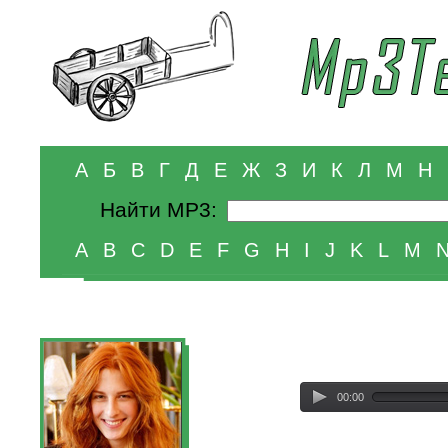
А
Б
В
Г
Д
Е
Ж
З
И
К
Л
М
Н
Найти MP3:
A
B
C
D
E
F
G
H
I
J
K
L
M
00:00