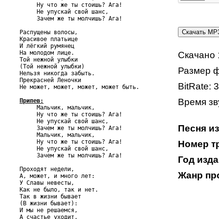
     Ну что же ты стоишь? Ага!

     Не упускай свой шанс,

     Зачем же ты молчишь? Ага!

Распущены волосы,

Красивое платьице

И лёгкий румянец

На молодом лице.

Скачано 
Той нежной улыбки

(Той нежной улыбки)

Размер ф
Нельзя никогда забыть.

Прекрасней Леночки

BitRate: 
Не может, может, может, может быть.

Время зву
Припев:

     Мальчик, мальчик,

     Ну что же ты стоишь? Ага!

     Не упускай свой шанс,

Песня и
     Зачем же ты молчишь? Ага!

     Мальчик, мальчик,

     Ну что же ты стоишь? Ага!

Номер тр
     Не упускай свой шанс,

     Зачем же ты молчишь? Ага!

Год изда
Проходят недели,

Жанр пр
А, может, и много лет:

У Славы невесты,

Как не было, так и нет.

Так в жизни бывает

(В жизни бывает):

И мы не решаемся,

А счастье уходит,
