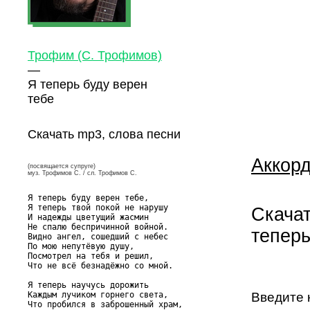
Трофим (С. Трофимов)
—
Я теперь буду верен
тебе
Скачать mp3, слова песни
Аккорд
(посвящается супруге)
муз. Трофимов С. / сл. Трофимов С.
Я теперь буду верен тебе,

Я теперь твой покой не нарушу

Скачат
И надежды цветущий жасмин

Не спалю беспричинной войной.

теперь
Видно ангел, сошедший с небес

По мою непутёвую душу,

Посмотрел на тебя и решил,

Что не всё безнадёжно со мной.

Я теперь научусь дорожить

Каждым лучиком горнего света,

Введите 
Что пробился в заброшенный храм,
