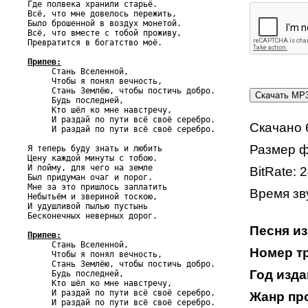
Где полвека хранили старьё.

Всё, что мне довелось пережить,

Было брошенной в воздух монетой.

Всё, что вместе с тобой проживу,

Превратится в богатство моё.

Припев:

     Стань Вселенной,

     Чтобы я понял вечность,

     Стань Землёю, чтобы постичь добро.

     Будь последней,

     Кто шёл ко мне навстречу,

     И раздай по пути всё своё серебро.

Скачано 
     И раздай по пути всё своё серебро.

Размер ф
Я теперь буду знать и любить

Цену каждой минуты с тобою.

И пойму, для чего на земле

BitRate: 
Был придуман очаг и порог.

Мне за это пришлось заплатить

Время зву
Небытьём и звериной тоскою,

И удушливой пылью пустынь

Бесконечных неверных дорог.

Песня и
Припев:

     Стань Вселенной,

Номер тр
     Чтобы я понял вечность,

     Стань Землёю, чтобы постичь добро.

Год изда
     Будь последней,

     Кто шёл ко мне навстречу,

     И раздай по пути всё своё серебро.

Жанр пр