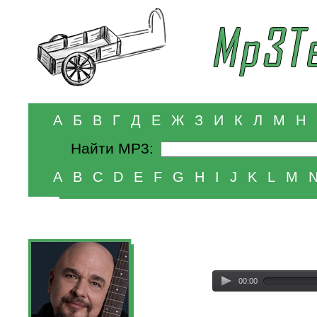
А
Б
В
Г
Д
Е
Ж
З
И
К
Л
М
Н
Найти MP3:
A
B
C
D
E
F
G
H
I
J
K
L
M
00:00