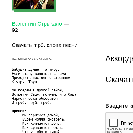
Валентин Стрыкало
—
92
Скачать mp3, слова песни
Аккорд
муз. Каплан Ю. / сл. Каплан Ю.
Бабушка думает, я умру,

Если стану водиться с вами,

Скачат
Приходить постоянно странным

К утру. Труп.

Мы поедем в другой район,

Встретим Сашу, поймём, что Саша

Наркотически объебашен

И груб, груб, груб.

Введите к
Припев:

     Мы вернёмся домой,

     Будем молча смотреть,

     Как кончается день,

     Как срывается дождь.

     Что у тебя в душе?
