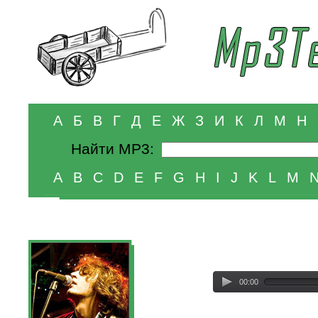
А
Б
В
Г
Д
Е
Ж
З
И
К
Л
М
Н
Найти MP3:
A
B
C
D
E
F
G
H
I
J
K
L
M
00:00