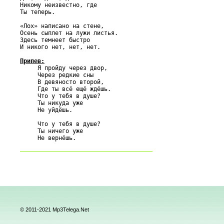
Никому неизвестно, где

Ты теперь.

«Лох» написано на стене,

Осень сыплет на лужи листья.

Здесь темнеет быстро

И никого нет, нет, нет.

Припев:

     Я пройду через двор,

     Через редкие сны

     В девяносто второй,

     Где ты всё ещё ждёшь.

     Что у тебя в душе?

     Ты никуда уже

     Не уйдёшь.

     Что у тебя в душе?

     Ты ничего уже

© 2011-2021 Mp3Telega.Net