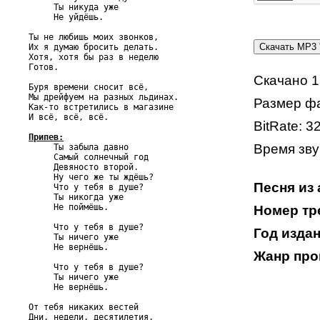
     Ты никуда уже

     Не уйдёшь.

Ты не любишь моих звонков,

Их я думаю бросить делать.

Хотя, хотя бы раз в неделю

Готов.

Скачано 1
Буря времени сносит всё,

Мы дрейфуем на разных льдинах.

Размер фа
Как-то встретились в магазине

И всё, всё, всё.

BitRate: 3
Припев:
Время звуч

     Ты забыла давно

     Самый солнечный год

     Девяносто второй.

     Ну чего же ты ждёшь?

Песня из
     Что у тебя в душе?

     Ты никогда уже

     Не поймёшь.

Номер тре
     Что у тебя в душе?

Год издан
     Ты ничего уже

     Не вернёшь.

Жанр про
     Что у тебя в душе?

     Ты ничего уже

     Не вернёшь.

От тебя никаких вестей

Дни, недели, десятилетия.
