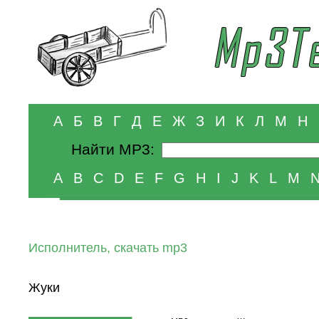
А
Б
В
Г
Д
Е
Ж
З
И
К
Л
М
Н
Найти MP3:
A
B
C
D
E
F
G
H
I
J
K
L
M
Исполнитель, скачать mp3
Жуки