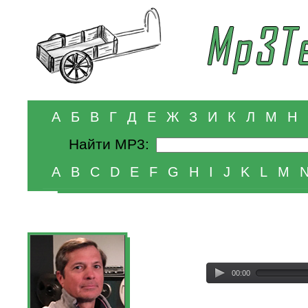
А
Б
В
Г
Д
Е
Ж
З
И
К
Л
М
Н
Найти MP3:
A
B
C
D
E
F
G
H
I
J
K
L
M
00:00