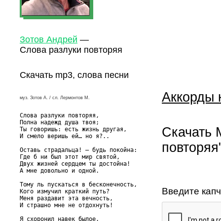
Зотов Андрей
—
Слова разлуки повторяя
Скачать mp3, слова песни
Аккорды 
муз. Зотов А. / сл. Лермонтов М.
Слова разлуки повторяя,

Полна надежд душа твоя;

Скачать 
Ты говоришь: есть жизнь другая,

И смело веришь ей… но я?..

повторяя
Оставь страдальца! – будь покойна:

Где б ни был этот мир святой,

Двух жизней сердцем ты достойна!

А мне довольно и одной.

Тому ль пускаться в бесконечность,

Введите капч
Кого измучил краткий путь?

Меня раздавит эта вечность,

И страшно мне не отдохнуть!

Я схоронил навек былое,
