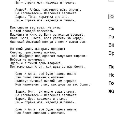
   Вы – страна моя, надежда и печаль.

   Андрей, Алёна, так много ваша значит,

   Не сломайтесь – Вселенная заплачет.

   Дарья, Тёма, керамика и сталь,

   Вы – страна моя, надежда и печаль.

Как спасти вас всех, не знаю,

Ск
С этой правдой переспать,

Пацифист и хипстер Ваня записался воевать.

Ра
Маша, Боря, Света, Коля улетели за кордон,

Одинокий Анатолий плюнул в пол и вышел вон.

Bi
Мы твой ужин, завтрак, полдник;

Вр
Смерть, программку покажи,

Твой бойфренд под одеялом выпускает миражи.

Небеса не принимают,

Здесь и в тихий день штормит,

Пе
Моя маленькая стая, как душа за вас болит.

   Олег и Алла, всё будет здесь иначе,

Но
   Ваш билет оплакан и оплачен.

   Вынесут высокий-низкий нам вердикт,

Го
   Моя маленькая стая, как душа за вас болит.

Жа
   Вадик, Оля, так много ваша значит,

   Не сломайтесь – Вселенная заплачет.

   Фарик, Ира, керамика и сталь,

   Вы – страна моя, надежда и печаль.

   Олег и Алла, всё будет здесь иначе,

   Ваш билет оплакан и оплачен.
