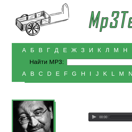
А
Б
В
Г
Д
Е
Ж
З
И
К
Л
М
Н
Найти MP3:
A
B
C
D
E
F
G
H
I
J
K
L
M
00:00