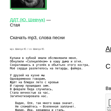
ДДТ (Ю. Шевчук)
—
Стая
Скачать mp3, слова песни
А
муз. Шевчук Ю. / сл. Шевчук Ю.
Кулаки в зубной эмали обслюнявили меня,

Обнулили «Солнцепёком» в кашу дыма и огня.

С
Сократившись в уголёк в объятьях этого костра,

Моё сердце разлетелось на петарды, файера.

У друзей на кухне мы

Одновременно говорим,

Ждёт на блюдах лето с кровью

И гарнир прошедших зим.

Вв
В феврале беда случилась,

Стала вечностью за час,

Загипнотизировала нас.

   Вадик, Оля, так много ваша значит,

   Не сломайтесь – Вселенная заплачет.

   Фарик, Ира, керамика и сталь,
