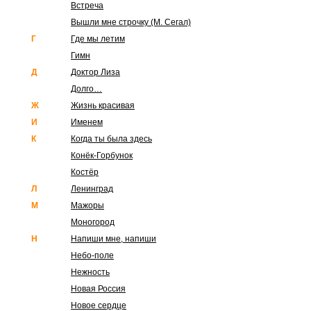
Встреча
Вышли мне строчку (М. Сегал)
Г
Где мы летим
Гимн
Д
Доктор Лиза
Долго…
Ж
Жизнь красивая
И
Именем
К
Когда ты была здесь
Конёк-Горбунок
Костёр
Л
Ленинград
М
Мажоры
Моногород
Н
Напиши мне, напиши
Небо-поле
Нежность
Новая Россия
Новое сердце