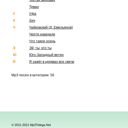
Третья мировая
Туман
У
Уфа
Х
Хич
Ч
Чайковский (Д. Емельянов)
Черти накачали
Что такое осень
Э
Эй, ты, кто ты
Ю
Юго-Западный ветер
Я
Я зажёг в церквах все свечи
Mp3 песен в категории: 56
© 2011-2021 Mp3Telega.Net