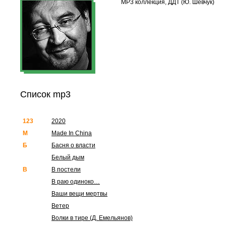
MP3 коллекция, ДДТ (Ю. Шевчук)
Список mp3
123
2020
M
Made In China
Б
Басня о власти
Белый дым
В
В постели
В раю одиноко…
Ваши вещи мертвы
Ветер
Волки в тире (Д. Емельянов)