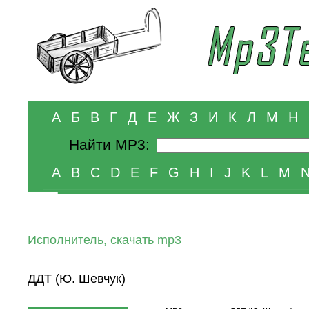
А
Б
В
Г
Д
Е
Ж
З
И
К
Л
М
Н
Найти MP3:
A
B
C
D
E
F
G
H
I
J
K
L
M
Исполнитель, скачать mp3
ДДТ (Ю. Шевчук)