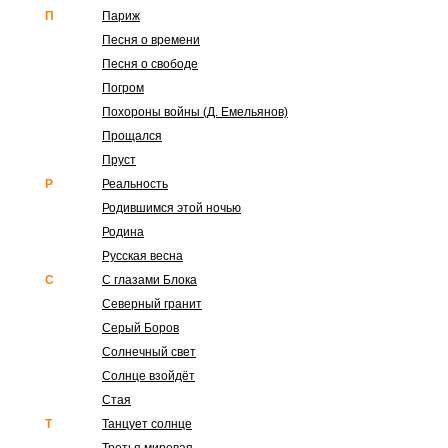
П
Париж
Песня о времени
Песня о свободе
Погром
Похороны войны (Д. Емельянов)
Прощался
Пруст
Р
Реальность
Родившимся этой ночью
Родина
Русская весна
С
С глазами Блока
Северный гранит
Серый Боров
Солнечный свет
Солнце взойдёт
Стая
Т
Танцует солнце