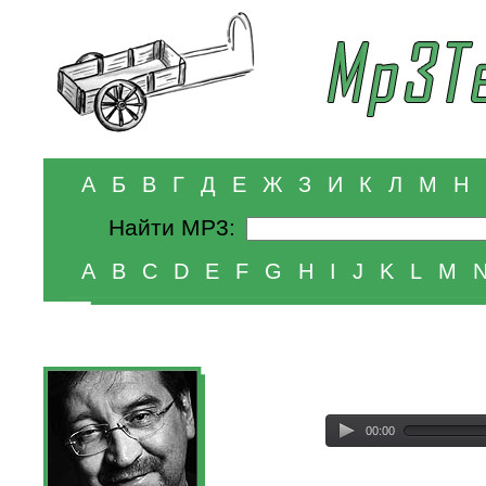
А
Б
В
Г
Д
Е
Ж
З
И
К
Л
М
Н
Найти MP3:
A
B
C
D
E
F
G
H
I
J
K
L
M
00:00