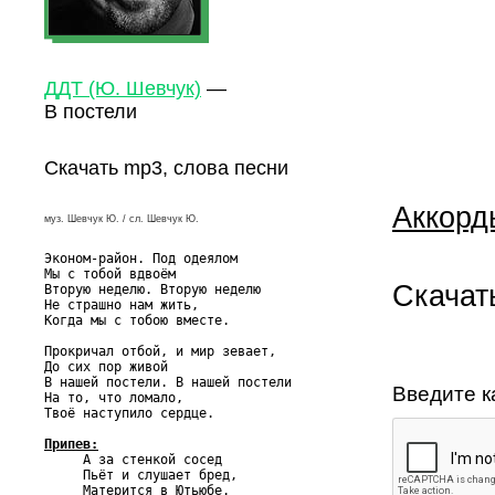
ДДТ (Ю. Шевчук)
—
В постели
Скачать mp3, слова песни
Аккорд
муз. Шевчук Ю. / сл. Шевчук Ю.
Эконом-район. Под одеялом

Мы с тобой вдвоём

Скачат
Вторую неделю. Вторую неделю

Не страшно нам жить,

Когда мы с тобою вместе.

Прокричал отбой, и мир зевает,

До сих пор живой

В нашей постели. В нашей постели

Введите к
На то, что ломало,

Твоё наступило сердце.

Припев:

     А за стенкой сосед

     Пьёт и слушает бред,

     Матерится в Ютьюбе.
