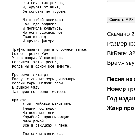
     Эта ночь так длинна,

     И, одурев от вина,

     Он колотит по трубам.

     Мы с тобой выживаем

     Там, где родилась

     И погибла культура.

     Но меня вдохновляет

Скачано 2
     Твой взгляд

     И крутая фигура.

Размер фа
Трафик плавит грим в огромной тачке,

BitRate: 3
Дохнет третий Рим

У светофора. У светофора

Время звуч
Бессилен, хоть тресни,

Когда мы в одном все вместе.

Прогремят литавры,

Песня из 
Рванут стальные фуры-динозавры,

Мелочи горы. Мелочи горы –

В душном чаду

Номер тре
Так приятно вредят моторы.

Год издан
Припев:

     А мы, любовью напившись,

Жанр про
     Глядим под водой

     На неясные тени

     Кораблей, проплывающих

     Мимо домой –

     Все в ракушках и пене.

     Где оливы вцепились
