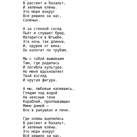
     В рассвет и базальт,

     И зелёные клёны.

     Это море вокруг

     Всё решило за нас,

     Солёных.

     А за стенкой сосед

     Пьёт и слушает бред,

     Матерится в Ютьюбе.

     Эта ночь так длинна,

     И, одурев от вина,

     Он колотит по трубам.

     Мы с тобой выживаем

     Там, где родилась

     И погибла культура.

     Но меня вдохновляет

     Твой взгляд

     И крутая фигура.

     А мы, любовью напившись,

     Глядим под водой

     На неясные тени

     Кораблей, проплывающих

     Мимо домой –

     Все в ракушках и пене.

     Где оливы вцепились

     В рассвет и базальт,

     И зелёные клёны.

     Это море вокруг

     Всё решило за нас,
